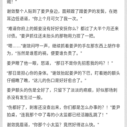
贼！”
谢敛整个人贴到了姜尹身边，面颊蹭了蹭姜尹的发鬓，在她
耳边低语道，“你上个月可欠了我一次。”
“难道你府上的姬妾没有好好安抚你么？都过了大半个月还来
讨债。”姜尹抓住还未抬头的那物用力捏了一把。
“嗯……”谢敛闷哼一声，继续抓着姜尹的手在那东西上胡作非
为，“当然是谁惹的祸，便要谁负责了。”
姜尹瞪了他一眼，怒道， “那日不是你先招惹我的吗？！”
“那日是担心你的身体。”谢敛抬起姜尹的下巴，盯着她的额头
仔细瞧了瞧，“这儿的伤口是好好愈合了。”
姜尹额头的伤是全好了，只留下了淡淡的疤痕，好似那场刺
杀没有发生过一般。
“伤都好了，刺客还没查出来，你们都是怎么办事的？！”姜尹
拍桌，“连我那个中了毒的小太监都已经活蹦乱跳了！”
谢敛挑眉道，“你那个小太监？竟然好得这么快。”