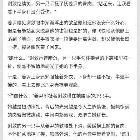
谢敛继续笑，另一只手抚了抚姜尹的臀肉，“站起来，让我看
看下半身有没有受伤。”
姜尹瞧见谢敛眼中渐渐浮出的欲望便知道他没安什么好心，
但是若能站起来脱离他的钳制也是好的，便飞快地从他腿上
落到了地面，双手将衣服一拉便要远离谢敛，却又被他长臂
一捞，揽著腰就带了回来。
“跑什么。”谢敛声音暗沉，另一只手勾住姜尹的下裳和里裤一
扯，便毫不留情地剥光了她的下半身。
于是，姜尹上身还勉强挂着外衣，下身却一丝不挂，半遮半
掩的，看上去却比浑身赤裸更淫靡。
“你做什么！”姜尹掰扯著谢敛横在她腰际的那只手。
她越是扭动挣扎，背后的光景越是令人血脉偾张，挺翘饱满
的肉臀微微跳动，中间沟壑幽深，双腿白嫩纤长。
谢敛的另一只手从姜尹的软腰处下滑，缓缓拂上她的臀肉，
不怀好意地捏了捏，触感弹滑，他的声音中带着克制，“这里