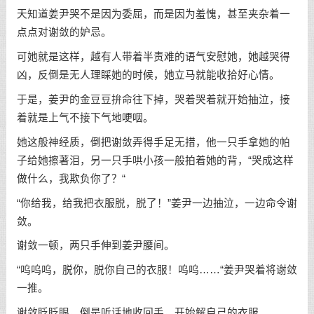
天知道姜尹哭不是因为委屈，而是因为羞愧，甚至夹杂着一
点点对谢敛的妒忌。
可她就是这样，越有人带着半责难的语气安慰她，她越哭得
凶，反倒是无人理睬她的时候，她立马就能收拾好心情。
于是，姜尹的金豆豆拚命往下掉，哭着哭着就开始抽泣，接
着就是上气不接下气地哽咽。
她这般神经质，倒把谢敛弄得手足无措，他一只手拿她的帕
子给她擦著泪，另一只手哄小孩一般拍着她的背，“哭成这样
做什么，我欺负你了？“
“你给我，给我把衣服脱，脱了！”姜尹一边抽泣，一边命令谢
敛。
谢敛一顿，两只手伸到姜尹腰间。
“呜呜呜，脱你，脱你自己的衣服！呜呜……“姜尹哭着将谢敛
一推。
谢敛眨眨眼，倒是听话地收回手，开始解自己的衣服。