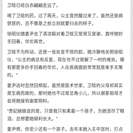
卫晗已经白衣翩翩走远了。
喝了卫晗的药，过了两天，公主竟然醒过来了，虽然还是病
恹恹的，总不像是之前立刻就要归去的样子。
徐昭仪随姜尹去了清凉殿对着卫晗又是哭又是谢，直呼她妙
手回春，华佗再世。
卫晗不为所动，还是一张处变不惊的脸，她冷静地关照徐昭
仪，“公主的病总有反复，现在也不过是解了一时的难处。哪
有那麽多妙手回春的华佗，人在疾病面前常常就是束手无策
的。“
姜尹这时忽然回想起，虽然是医术世家，卫晗的父母却其实
是生病而故的，那时她也不过是总角小儿，所以谢家祖母才
会将她接到谢家照料。
“贵妃娘娘说的是，只是我只有柔嘉一个孩子，为她流尽了眼
泪，总想要她顺利长大。“
姜尹想，你至少还有一个孩子。去年末她入主中宫时，打点