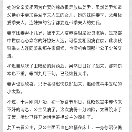
她的父亲姜相因为亡妻的缘故很是放纵姜尹，虽然姜尹知道
父亲心中更加喜爱季夫人生的女儿，她的妹妹姜季，父亲极
爱季夫人，连妹妹的名字都要连带季夫人的姓氏。
姜季比姜尹小几岁，被季夫人培养得很是贤良淑德，是京都
中世家心心念念的好媳妇人选，可惜姜相因病在家，此次秋
狩季夫人连同姜季都在家伺候，也没机会同那些公子少爷交
流。
柳迟自从吃了卫晗给的解药后，果然日日好了起来，那箭伤
本也不重，等到九月下旬，已经恢复大半。
姜尹也很欣喜，只盼著柳迟快快好起来，继续做事事妥帖的
小太监。
不过，十月刚刚开始，初一寒食节那日，徐昭仪宫中却传来
不好的消息，公主又病了，这次病得十分凶险，太医院束手
无策，听说已经开始悄悄筹措公主的葬礼了。
姜尹去看公主，见公主面无血色地躺在床上，一旁徐昭仪憔