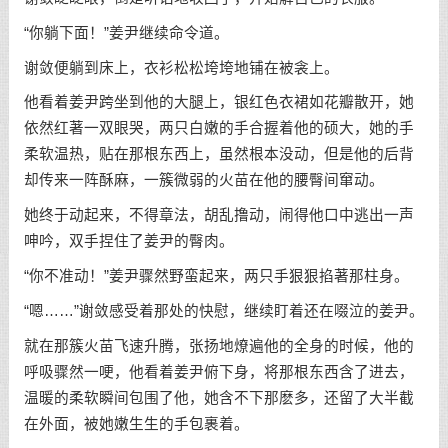
“你躺下面！”姜尹继续命令道。
谢敛便躺到床上，衣衫松松垮垮地铺在被衾上。
他看着姜尹跨坐到他的大腿上，银红色衣裙如花瓣散开，她
依然红著一双眼哭，两只白嫩的手合握着他的硕大，她的手
柔软温热，贴在那根东西上，虽然根本没动，但是他的后背
却传来一阵酥麻，一簇微弱的火苗在他的腰臀间窜动。
她终于动起来，不得章法，胡乱撸动，闹得他口中逃出一声
呻吟，双手捏住了姜尹的臀肉。
“你不准动！”姜尹骤然野蛮起来，两只手狠狠掐著那柱身。
“嗯……”谢敛感受着那处的快慰，继续盯着还在啜泣的姜尹。
就在那簇火苗飞速升腾，张扬地燎遍他的全身的时候，他的
呼吸骤然一哽，他看着姜尹俯下身，将那根东西含了进去，
温暖的柔软瞬间包围了他，她含不下那麽多，还留了大半截
在外面，被她嫩生生的手包裹着。