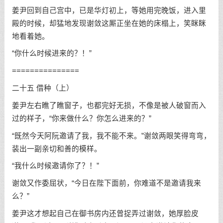
姜尹回到自己宫中，已是华灯初上，等她用完晚饭，进入里
殿的时候，却猛地发现谢敛这厮正坐在她的床榻上，笑眯眯
地看着她。
“你什么时候进来的？！”
===============
二十五 借种（上）
姜尹左右瞧了瞧窗子，也都完好无损，不像是被人破窗而入
过的样子，“你来做什么？你怎么进来的？”
“既然今天阿阮邀请了我，我不能不来。”谢敛两眼笑得弯弯，
装出一副亲切和善的模样。
“我什么时候邀请你了？！”
谢敛又作委屈状，“今日在陛下面前，你难道不是邀请我来
么？”
姜尹这才想起自己在御书房内还曾捉弄过谢敛，她厚脸皮