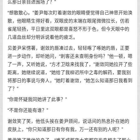
么那日亲自进围场了？”
“想散散心。”姜尹每次盯着谢敛的眼睛便觉得自己神思开始涣
散，他眼睛生得好看，双眼皮的末端在眼尾微微拉长，仿若
雀尾轻扬，平日里这双眼都是喜怒不形于色，但今天眼中的
几道血丝却分明诉说着他的疲乏。
见姜尹呆愣著，谢敛的唇凑过去，轻轻啄了啄她的唇，正要
进一步动作，却听她问，“刺客还未查明身份吗？”他一顿，嗯
了一声，又听她说，“方才卫晗来找我了，”谢敛同她拉开了些
距离，她继续说道，“她给了我柳迟所中之毒的解药，要我别
将那日的事说与旁人，”她盯着谢敛，“她怎么知道那日我看到
了？”
“你是怀疑我同她讲了此事？”
“不是你还能有谁？”
谢敛笑了笑，他低头挨在姜尹颈间，说话间的热息扑在她的
皮肤上，“你只知道那日有你有我，万一还有别的人呢？”