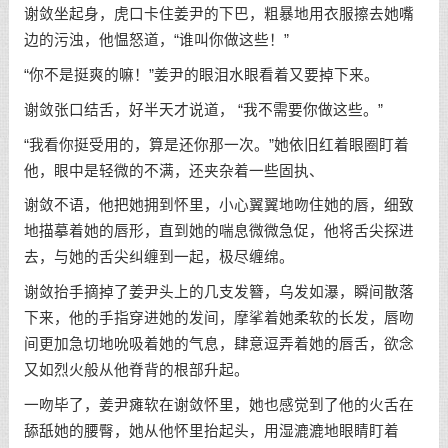
谢敛坐起身，虎口卡住姜尹的下巴，粗暴地用衣服擦去她嘴
边的污浊，他愠怒道，“谁叫你做这些！”
“你不是挺爽的嘛！”姜尹的眼泪水眼看着又要掉下来。
谢敛张口结舌，好半天才说道， “我不需要你做这些。”
“我看你挺受用的，算是还你那一次。”她依旧红着眼圈盯着
他，眼中是轻微的不满，还夹杂着一些固执、
谢敛不语，他把她拥到怀里，小心翼翼地吻住她的唇，细致
地描摹着她的唇形，直到她的喘息微微急促，他将舌尖探进
去，与她的舌尖纠缠到一起，极尽缠绵。
谢敛抬手摘掉了姜尹头上的几支发簪，乌发如瀑，瞬间散落
下来，他的手指穿进她的发间，摩挲着她柔软的长发，唇吻
间更加急切地吮吸着她的气息，肆意逗弄着她的唇舌，欲念
又如烈火般从他脊背的根部升起。
一吻毕了，姜尹瘫软在谢敛怀里，她也感觉到了他的火舌在
舔舐她的腰臀，她从他怀里抬起头，用湿漉漉地眼睛盯着