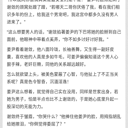
谢敛的颈窝处蹭了蹭，“若哪天二哥你厌倦了我，看在我们相
识多年的份上，给我送个男宠吧，我这宫中都多久没有男人
进来了。”
“这么想要男人的话，”谢敛掐著姜尹的下巴将她的脸掰到自己
面前，他眼神中带着点奚弄，“你不如多讨好讨好我。”
姜尹看着谢敛，他八面玲珑，长袖善舞，又生得一副好皮
囊，喜欢他的人真是多如牛毛，可姜尹偏偏知道这个男人心
狠手辣，老奸巨猾，同他的关系越远越好。
怎么就欲望上头，被美色蒙蔽了心智，与他扯上了不正当关
系呢？真是色令智昏，沉湎淫逸！
姜尹这么想着，就觉得自己实在没用，同样是世家出身，若
她为男子，怕是半点也比不上谢敛的，于是她心底里升起一
股深切的无能为力。
谢敛终于皱眉，“你哭什么？”他捧住他姜尹的脸，用拇指胡乱
给她擦泪，“你倒觉得委屈了？”