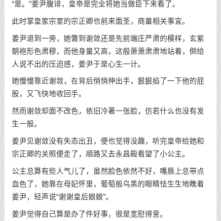
“是。”姜尹腹诽，皇帝是完全将她当做臣下来看了。
此时掌皇家宗室的宗正卿也前来面圣，商量相关事宜。
姜尹退到一旁，她瞥到谢敛还是先前端庄严肃的模样，玄紫
朝袍形色肃穆，而他身量又高，这般萧萧肃肃地站着，倒给
人说不出的压迫感，姜尹于是心生一计。
她慢慢靠近谢敛，在背后悄悄伸出手，狠狠掐了一下他的屁
股，又飞快地收回手。
然而谢敛却面不改色，依旧冷著一张脸，仿若什么也没有发
生一般。
姜尹见谢敛没有失态出丑，便也觉得没趣，听完皇帝给她和
宗正卿的关照便走了，顺路又去永昌殿看望了小公主。
公主总算有些人气儿了，虽然脸色依然不好，嘴唇上总带点
血色了，她靠在母妃怀里，葡萄般乌黑的眼睛怯生生地瞧着
姜尹，轻声说“谢谢皇后娘娘”。
姜尹觉得自己算是办了件好事，很是宽慰得意。