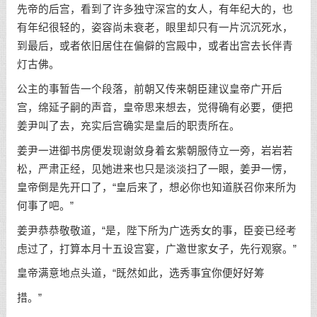
先帝的后宫，看到了许多独守深宫的女人，有年纪大的，也
有年纪很轻的，姿容尚未衰老，眼里却只有一片沉沉死水，
到最后，或者依旧居住在偏僻的宫殿中，或者出宫去长伴青
灯古佛。
公主的事暂告一个段落，前朝又传来朝臣建议皇帝广开后
宫，绵延子嗣的声音，皇帝思来想去，觉得确有必要，便把
姜尹叫了去，充实后宫确实是皇后的职责所在。
姜尹一进御书房便发现谢敛身着玄紫朝服侍立一旁，岩岩若
松，严肃正经，见她进来也只是淡淡扫了一眼，姜尹一愣，
皇帝倒是先开口了，“皇后来了，想必你也知道朕召你来所为
何事了吧。”
姜尹恭恭敬敬道，“是，陛下所为广选秀女的事，臣妾已经考
虑过了，打算本月十五设宫宴，广邀世家女子，先行观察。”
皇帝满意地点头道，“既然如此，选秀事宜你便好好筹
措。”