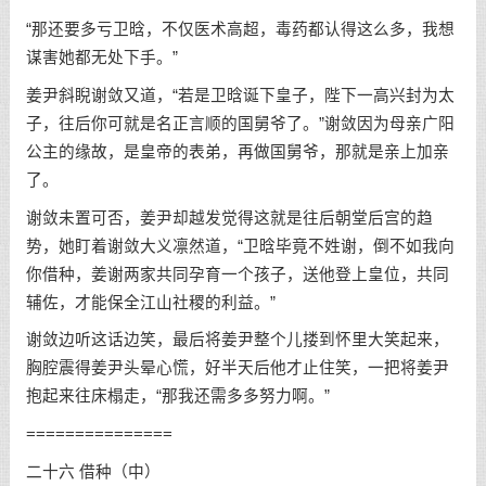
“那还要多亏卫晗，不仅医术高超，毒药都认得这么多，我想
谋害她都无处下手。”
姜尹斜睨谢敛又道，“若是卫晗诞下皇子，陛下一高兴封为太
子，往后你可就是名正言顺的国舅爷了。”谢敛因为母亲广阳
公主的缘故，是皇帝的表弟，再做国舅爷，那就是亲上加亲
了。
谢敛未置可否，姜尹却越发觉得这就是往后朝堂后宫的趋
势，她盯着谢敛大义凛然道，“卫晗毕竟不姓谢，倒不如我向
你借种，姜谢两家共同孕育一个孩子，送他登上皇位，共同
辅佐，才能保全江山社稷的利益。”
谢敛边听这话边笑，最后将姜尹整个儿搂到怀里大笑起来，
胸腔震得姜尹头晕心慌，好半天后他才止住笑，一把将姜尹
抱起来往床榻走，“那我还需多多努力啊。”
===============
二十六 借种（中）