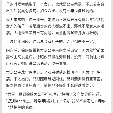
子的时候为他生了一个女儿，也就是公主柔嘉，不过公主自
出生起就羸弱多病，如今六岁，没有一年是停过药的。
姜尹常常想，这一年来，她作为正宫从来没有机会毒害其他
女人的孩子，若是后宫的女人都生不出，那就不是女人的毛
病，大概是皇帝自己有问题，虽说他看起来身强力壮的。
不过他年纪轻，往后总会有儿子的，姜尹倒是不一定。
回宫后，徐昭仪带着柔嘉公主来向皇后请安，因为秋狩前柔
嘉公主又发急病，徐昭仪只得在旁照料，没有一同前往北燕
山行宫，她听说皇后遇刺，便来看看。
柔嘉公主冰雪玲珑，是个肤白娇俏的粉团子，因为常年生
病，不太出门，只跟随着母妃同住，见到姜尹倒有些害羞，
躲到徐昭仪身后去了，悄悄地还探出半张脸瞧着姜尹。
“柔嘉，见到娘娘怎么不行礼呢？”徐昭仪又向姜尹赔礼道，
“您别怪罪柔嘉，她常年同我住在一起，我又不爱走动，养成
了她怕生的毛病。