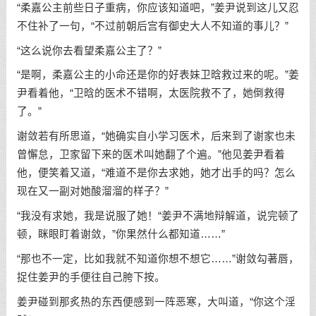
“柔嘉公主前些日子重病，你应该知道吧，”姜尹说到这儿又忍
不住补了一句，“不过前朝后宫有御史大人不知道的事儿？”
“这么说你去看望柔嘉公主了？”
“是啊，柔嘉公主的小命还是你的好表妹卫晗救过来的呢。”姜
尹看着他，“卫晗的医术不错啊，太医院救不了，她倒救得
了。”
谢敛若有所思道，“她确实自小学习医术，后来到了谢家也未
曾懈怠，卫家留下来的医术叫她翻了个遍。”他见姜尹看着
他，便笑着又道，“难道不是你去求她，她才出手的吗？怎么
现在又一副对她酸溜溜的样子？”
“我没有求她，我是说服了她！“姜尹不满地辩解道，说完顿了
顿，眯眼盯着谢敛，”你果然什么都知道……”
“那也不一定，比如我就不知道你想不想它……”谢敛勾著唇，
捉住姜尹的手便往自己胯下按。
姜尹碰到那炙热的东西便感到一阵恶寒，大叫道，“你这个淫