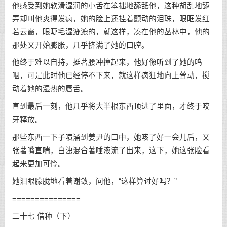
他感受到她软滑湿润的小舌在笨拙地舔舐他，这种胡乱地舔
弄却叫他爽得发疯，她的脸上还挂着颤动的泪珠，眼眶发红
若云霞，眼睫毛湿漉漉的，就这样，凑在他的丛林中，他的
那处又开始膨胀，几乎挤满了她的口腔。
他终于难以自持，挺著腰冲撞起来，他好像听到了她的呜
咽，可是此时他已经停不下来，就这样疯狂地向上耸动，搅
动着她的湿热的唇舌。
直到最后一刻，他几乎将大半根东西顶进了里面，才终于咬
牙释放。
那些东西一下子喷涌到姜尹的口中，她咳了好一会儿后，又
张著嘴直喘，白浊混合著唾液流了出来，这下，她这张脸看
起来更加可怜。
她泪眼朦胧地看着谢敛，问他，“这样算讨好吗？”
===============
二十七 借种（下）