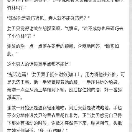
姜尹推了推他的身子，“难不成那夜大家都突发奇想去了那小
竹林吗？”
“既然你是碰巧遇见，旁人就不能碰巧吗？”
姜尹只觉得谢敛在胡搅蛮缠，气愤道，”难不成你也是碰巧去
了小竹林吗？“
谢敛的吻一点一点落在姜尹的颈间，含糊地回答，“确实如
此。“
这个男人的话果真半点都不能信！
“鬼话连篇！”姜尹双手抵在谢敛胸口上，用力将他往外推，可
是无济于事，他一手紧紧揽着她的腰，一手压住她的脑袋，
亲吻一点点从颈上攀爬到下颚，然后捉住她的唇，好一番舔
舐逗弄。
谢敛一开始还是温存轻柔地吻，到后来就是攻城略地，手也
不安分地伸进姜尹的里衣里胡作非为，正当姜尹感觉自己臀
下那处有骚动的时候，谢敛才突然停下来，喘著粗气，头抵
在她发侧问道，“身上有伤吗？”