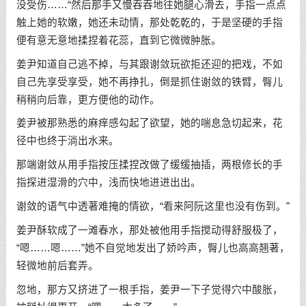
没受伤……“然后那手又慢吞吞地往她腿心滑去，手指一点点
触上她的软嫩，她还未动情，那处乾乾的，于是坚硬的手指
便有意无意地揉捏着花蕊，直到它微微肿胀。
姜尹知道自己逃不掉，与其跟谢敛玩欲拒还迎的把戏，不如
自己先享受享受，她不再挣扎，倒是抓住谢敛的铁臂，臀儿
稍稍向后靠，更方便他的动作。
姜尹被那熟悉的麻痒感勾起了欲望，她的喘息急切起来，花
径中也终于淌出水来。
那端谢敛从用手指按压揉捏改做了缓缓抽插，两根修长的手
指探进湿滑的穴中，浅而快地进进出出。
谢敛的语气中透著难掩的情欲，“看来阿阮这里也没有伤到。”
姜尹酥软成了一滩春水，那处被他用手指搅动得舒服极了，
“嗯……嗯……”她不自觉地发出了娇吟声，臀儿也高高翘著，
轻微地前后套弄。
忽地，那方又挤进了一根手指，姜尹一下子觉得穴中酸胀，