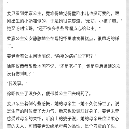
”
姜尹看到柔嘉公主，竟难得地觉得童稚小儿也挺可爱的，跟
刚出生的小奶猫似的，于是她很宽容道，“无妨，小孩子嘛。”
她又吩咐宝珠，“还不快多拿些零嘴点心给公主。”
柔嘉公主安安静静地坐在母妃怀里啃食著糕点，很乖巧的样
子。
姜尹看着公主问徐昭仪，“柔嘉的病好些了吗？”
徐昭仪恭恭敬敬地回答说，“还是老样子，倒是皇后娘娘这次
没有伤到吧？”
“我没事。”
徐昭仪坐了没多久，便带着公主回去喝药了。
姜尹呆坐着倒有些感慨，她的母亲生下她不久便辞世了，说
是生产的时候费了大力气，后来也没调理好身子，姜尹未曾
感受过母亲的关怀，听府上的婆子说，她的母亲是位温柔心
善的夫人，可惜姜尹没继承母亲的品性，是个刁蛮的丫头。