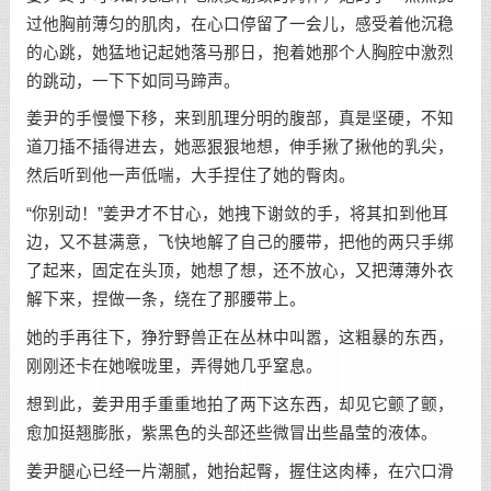
过他胸前薄匀的肌肉，在心口停留了一会儿，感受着他沉稳
的心跳，她猛地记起她落马那日，抱着她那个人胸腔中激烈
的跳动，一下下如同马蹄声。
姜尹的手慢慢下移，来到肌理分明的腹部，真是坚硬，不知
道刀插不插得进去，她恶狠狠地想，伸手揪了揪他的乳尖，
然后听到他一声低喘，大手捏住了她的臀肉。
“你别动！”姜尹才不甘心，她拽下谢敛的手，将其扣到他耳
边，又不甚满意，飞快地解了自己的腰带，把他的两只手绑
了起来，固定在头顶，她想了想，还不放心，又把薄薄外衣
解下来，捏做一条，绕在了那腰带上。
她的手再往下，狰狞野兽正在丛林中叫嚣，这粗暴的东西，
刚刚还卡在她喉咙里，弄得她几乎窒息。
想到此，姜尹用手重重地拍了两下这东西，却见它颤了颤，
愈加挺翘膨胀，紫黑色的头部还些微冒出些晶莹的液体。
姜尹腿心已经一片潮腻，她抬起臀，握住这肉棒，在穴口滑