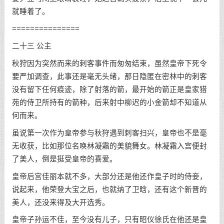
就睡着了。
===============
二十三 公主
秋狩因为突然而来的刺客事件而匆匆结束，虽然皇帝下死令
要严加调查，此事还是毫无头绪，那日隐匿在密林中的刺客
没有留下任何痕迹，除了射落的箭，最开始的箭正是皇家猎
苑的侍卫所持有的箭种，后来射中柳迟的小金箭却不知道从
何而来。
虽说第一次作为皇帝参与秋狩遇到刺客扫兴，皇帝也不是毫
无收获，比如那位名唤林凝霜的美貌舞女。林凝霜入宫便封
了美人，倒是挺受皇帝的喜爱。
皇帝后宫佳丽本就不多，大部分还是他还作皇子时的侍妾，
说起来，他荣登大宝之后，也就纳了卫晗，还有这个新晋的
美人，还没来得及大开选秀。
皇帝子孙运不佳，至今没有儿子，只有昭仪徐氏在他还是皇