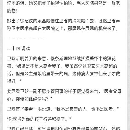
悴地落泪，她又把桌子拍得怕怕响，骂太医院果然是一群老
废物！
她出了徐昭仪的永昌殿便往卫晗的清凉殿而去，既然卫晗声
称卫家医术高超在太医院之上，那麽现在展现的机会来了。
===============
二十四 调戏
卫晗听明姜尹的来意，慢条斯理地继续抚摸著怀中的狸花
猫，“娘娘是不是太高看我了，我虽然说过卫家医术高超的
话，但是公主是娘胎里带来的病，这种病大罗神仙来了才救
得好。”
姜尹看卫晗一副不愿多管闲事的样子便觉得来气，“医者父母
心，你便如此绝情吗？”
卫晗瞥了姜尹一眼说道，“我不是良善的人，也不是医者。”
“你就当为你的孩子行善积德了。”
卫晗已经显怀，可是眉梢眼角却没有做母亲的慈悲心，还照