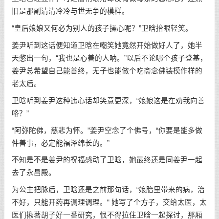
旧是那副清清冷冷与世无争的模样。
“皇后娘娘又何必为别人的孩子操心呢？”卫晗抬眼轻笑。
姜尹听到这话便知道卫晗在嘲笑她竟然开始做好人了，她半
天憋出一句，“我也是心善的人呐。”以后不论哪个孩子登基，
姜尹总希望自己能善终，无子也能做个吃斋念佛装模作样的
老太后。
卫晗听到姜尹这种违心话却笑意更深，“娘娘这是在劝我向善
咯？”
“阿弥陀佛，慈悲为怀。”姜尹空念了个佛号，“你要是能多做
件善事，必定能福泽绵长的。”
不知是不是姜尹的祝福感动了卫晗，她最终还是同姜尹一起
去了永昌殿。
为公主把脉后，卫晗还是之前那句话，“娘胎里带来的病，治
不好，只能开药再调理调理。“ 她写了个方子，交给太医，太
医们揪著胡子好一番研究，恨不得拉住卫晗一起探讨，那厢