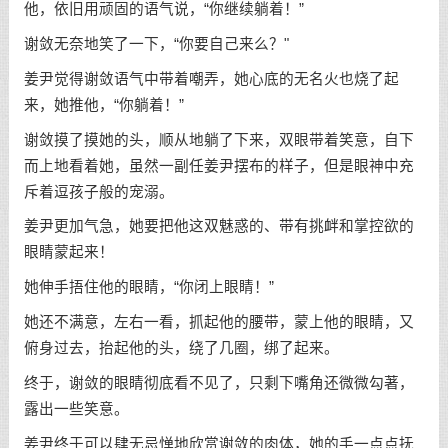
他，依旧用顽固的语气说，“你继续躺着！”
谢敛无奈地笑了一下，“你要自己来么？"
姜尹觉得谢敛语气中带着嘲弄，她心底的无名火也烧了起
来，她推他，“你躺着！”
谢敛摸了摸她的头，顺从地躺了下来，双眼带着笑意，自下
而上地看着她，虽然一副任姜尹摆布的样子，但是眼神中充
斥着逗孩子般的宠溺。
姜尹更加气急，她要把他这双魅惑的、带有挑衅和掌控欲的
眼睛蒙起来！
她伸手捂住他的眼睛，“你闭上眼睛！”
她还不满意，左右一看，抓起他的腰带，蒙上他的眼睛，又
俯身过去，抬起他的头，绕了几圈，绑了起来。
终于，谢敛的眼睛彻底看不见了，只剩下嘴角还微微勾著，
露出一些笑意。
姜尹终于可以肆无忌惮地欣赏谢敛的肉体，她的手一点点抚