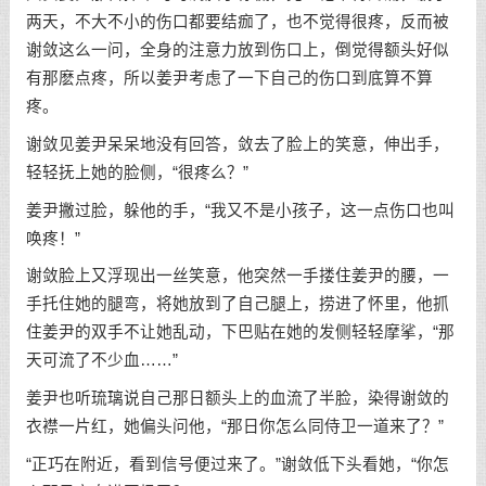
两天，不大不小的伤口都要结痂了，也不觉得很疼，反而被
谢敛这么一问，全身的注意力放到伤口上，倒觉得额头好似
有那麽点疼，所以姜尹考虑了一下自己的伤口到底算不算
疼。
谢敛见姜尹呆呆地没有回答，敛去了脸上的笑意，伸出手，
轻轻抚上她的脸侧，“很疼么？”
姜尹撇过脸，躲他的手，“我又不是小孩子，这一点伤口也叫
唤疼！”
谢敛脸上又浮现出一丝笑意，他突然一手搂住姜尹的腰，一
手托住她的腿弯，将她放到了自己腿上，捞进了怀里，他抓
住姜尹的双手不让她乱动，下巴贴在她的发侧轻轻摩挲，“那
天可流了不少血……”
姜尹也听琉璃说自己那日额头上的血流了半脸，染得谢敛的
衣襟一片红，她偏头问他，“那日你怎么同侍卫一道来了？”
“正巧在附近，看到信号便过来了。”谢敛低下头看她，“你怎