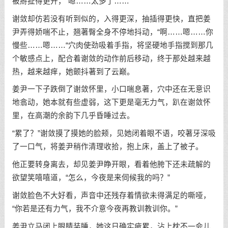
被掰扯得更开，“嗯……太多了……”
谢敛却仿若没有听到似的，入得更深，抽插得更快，直把姜
尹弄得娇喘不止，翘著臀全身不停地抖动，“啊……嗯……你
慢些……嗯……“穴肉使劲吸着手指，将坚硬地手指搅到那几
个敏感点上，配合着谢敛的动作前后移动，终于那处越来越
热，越来越痒，她颤抖著到了云巅。
姜尹一下子跌倒了谢敛怀里，小口喘息著，穴中还在无意识
地翕动，她本就有些虚弱，这下更是毫无力气，趴在谢敛怀
里，在高潮的余韵下几乎昏睡过去。
“累了？”谢敛摸了摸她的脸颊，见她闭着眼不语，咬著牙深吸
了一口气，将姜尹稍作清理收拾，抱上床，盖上了被子。
他正要转身离去，却见姜尹睁开眼，看着他胯下还未疏解的
欲望笑嘻嘻道，“怎么，今夜是来伺候我的吗？”
谢敛脸色不大好看，声音中还残存着情欲未得满足的嘶哑，
“你若是还有力气，我不介意今夜再教训教训你。”
姜尹立马闭上眼睛装睡，她这日确实疲累，沾上枕不一会儿