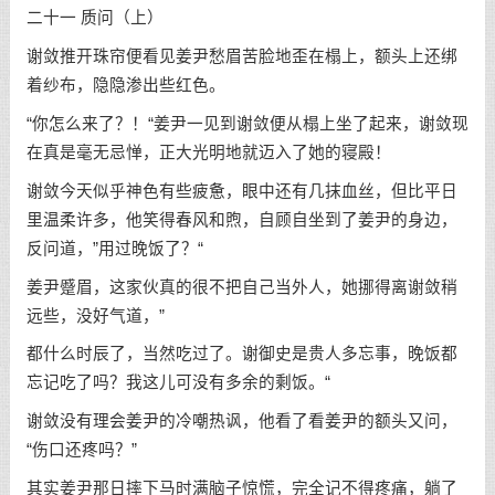
二十一 质问（上）
谢敛推开珠帘便看见姜尹愁眉苦脸地歪在榻上，额头上还绑
着纱布，隐隐渗出些红色。
“你怎么来了？！“姜尹一见到谢敛便从榻上坐了起来，谢敛现
在真是毫无忌惮，正大光明地就迈入了她的寝殿！
谢敛今天似乎神色有些疲惫，眼中还有几抹血丝，但比平日
里温柔许多，他笑得春风和煦，自顾自坐到了姜尹的身边，
反问道，”用过晚饭了？“
姜尹蹙眉，这家伙真的很不把自己当外人，她挪得离谢敛稍
远些，没好气道，”
都什么时辰了，当然吃过了。谢御史是贵人多忘事，晚饭都
忘记吃了吗？我这儿可没有多余的剩饭。“
谢敛没有理会姜尹的冷嘲热讽，他看了看姜尹的额头又问，
“伤口还疼吗？”
其实姜尹那日摔下马时满脑子惊慌，完全记不得疼痛，躺了