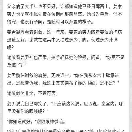
父亲病了大半年也不见好，谁都知道他已经日薄西山，姜家
势力也早就不似先帝在位期间那般昌盛，她虽为皇后，但不
得宠，也没有子嗣，是随时可以弃置的棋子。
姜尹凝眸看着谢敛，这一年来，姜家的势力随着姜仪的抱病
迅速瓦解，谢敛在这其中又动过多少手脚，使过多少计谋
呢？
谢敛看姜尹神色严肃，抬手轻抚她的脸颊，问道， “你莫不是
反悔了？”
姜尹揽住谢敛的肩膀，更凑近些，“你在我永安宫中肆意进
出，是想告诉我，我这里其实遍布了你的眼线，是不是？”
谢敛似笑非笑，不置可否。
姜尹说完自己却笑了，“不应该这么说，应该说，皇宫内，哪
里没有你的眼线呢？”
“你知道就好。”谢敛眼神微暗。
“所以我同你偷情其实是最安全的是不是？”姜尹将脸颊贴到了