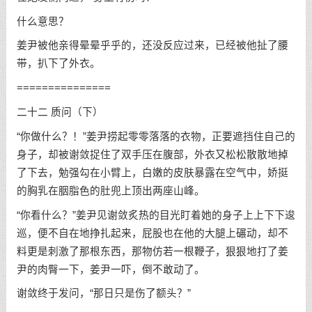
什么意思？
姜尹被他亲得晕晕乎乎的，还没反应过来，已经被他扯了腰
带，扒下了外衣。
===============
二十二 质问（下）
“你做什么？！”姜尹捞起零零落落的衣物，正要遮挡住自己的
身子，却被谢敛捉住了双手压在腹部，外衣又松松散散地掉
了下去，勉强勾在小臂上，白嫩的皮肤暴露在空气中，娇挺
的胸乳在胭脂色的肚兜上顶出两座山峰。
“你看什么？”姜尹见谢敛炙热的目光盯着她的身子上上下下逡
巡，便不自在地挣扎起来，屁股也在他的大腿上碾动，却不
料更是刺激了那根东西，那物仿若一根鞭子，狠狠地打了姜
尹的肉臀一下，姜尹一吓，倒不敢动了。
谢敛终于发问，“那日只是伤了额头？”