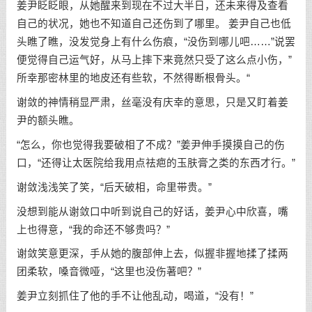
姜尹眨眨眼，从她醒来到现在不过大半日，还未来得及查看
自己的状况，她也不知道自己还伤到了哪里。 姜尹自己也低
头瞧了瞧，没发觉身上有什么伤痕，“没伤到哪儿吧……”说罢
便觉得自己运气好，从马上摔下来竟然只受了这么点小伤，”
所幸那密林里的地皮还有些软，不然得断根骨头。“
谢敛的神情稍显严肃，丝毫没有庆幸的意思，只是又盯着姜
尹的额头瞧。
“怎么，你也觉得我要破相了不成？”姜尹伸手摸摸自己的伤
口，“还得让太医院给我用点祛疤的玉肤膏之类的东西才行。”
谢敛浅浅笑了笑，“后天破相，命里带贵。”
没想到能从谢敛口中听到说自己的好话，姜尹心中欣喜，嘴
上也得意，“我的命还不够贵吗？”
谢敛笑意更深，手从她的腹部伸上去，似握非握地揉了揉两
团柔软，嗓音微哑，“这里也没伤著吧？”
姜尹立刻抓住了他的手不让他乱动，喝道，“没有！”