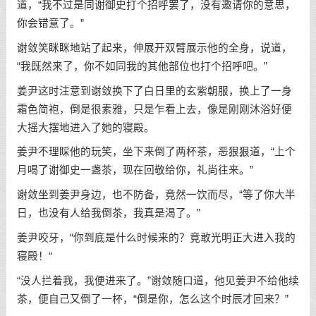
道，“我不过是同谢御史打个招呼罢了，没有邀请你的意思，
你会错意了。”
谢敛笑眯眯地站了起来，伸展开双臂展示他的全身，说道，
“我既然来了，你不如同我的其他部位也打个招呼吧。”
姜尹这时注意到谢敛换下了白日里的玄紫朝服，换上了一身
霜色简袍，倒是很素雅，只是乍看上去，像是刚刚沐浴好便
大摇大摆地进入了她的寝殿。
姜尹不理睬他的玩笑，坐下来倒了两杯茶，恶狠狠道，“上个
月喝了谢御史一盏茶，现在回敬给你，礼尚往来。”
谢敛坐到姜尹身边，也不防备，竟然一饮而尽，“等了你大半
日，也没有人给我倒茶，我真是渴了。”
姜尹咬牙，“你到底是什么时候来的？竟敢光明正大进入我的
寝殿！“
“没人拦着我，我便进来了。”谢敛随口道，他见姜尹不给他续
茶，便自己又倒了一杯，“倒是你，怎么这个时辰才回来？”