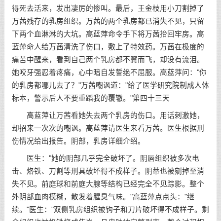
得死去活来，发出凄厉的惨叫。最后，王金枝用小刀割掉了
万茜残存的乳房组织。万茜的两个乳房都已消失不见，只留
下两个血淋淋的大坑。高蓝萍命令手下将万茜抬回牢房。高
蓝萍命人给万茜清洗了伤口，敷上了特效药。万茜在极度的
痛苦中醒来，看到自己两个乳房都不翼而飞，却没有流泪。
她咬牙强忍着疼痛，心中暗自发誓绝不屈服。高蓝萍问："你
的乳房都哪儿去了？"万茜嘲讽道："给了医学研究院制成人体
标本，警示后人不要重蹈我的覆辙。"第四十三天
高蓝萍让万茜看她失去两个乳房的伤口。用话刺激她，
却招来一次次的嘲讽。高蓝萍请医生来看万茜。医生根据刑
伤情况给出报告。阴部，乳房详细介绍。
医生："她的阴部几乎完全破坏了。阴唇组织被多次电
击、烙铁、刀割等刑具破坏得不成样子。阴蒂也被剜掉至消
失不见。前庭球和前庭大腺等结构已经完全不见踪影。整个
外阴部血肉模糊，散发着腥臭气味。"高蓝萍点点头："继
续。"医生："双侧乳房组织被钩子和刀片破坏得不成样子。剩