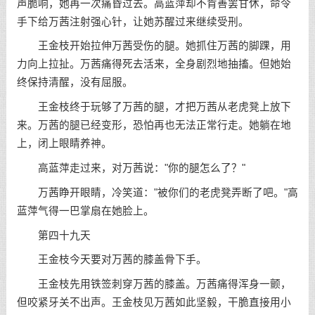
声脆响，她再一次痛昏过去。高蓝萍却不肯善罢甘休，命令
手下给万茜注射强心针，让她苏醒过来继续受刑。
王金枝开始拉伸万茜受伤的腿。她抓住万茜的脚踝，用
力向上拉扯。万茜痛得死去活来，全身剧烈地抽搐。但她始
终保持清醒，没有屈服。
王金枝终于玩够了万茜的腿，才把万茜从老虎凳上放下
来。万茜的腿已经变形，恐怕再也无法正常行走。她躺在地
上，闭上眼睛养神。
高蓝萍走过来，对万茜说："你的腿怎么了？"
万茜睁开眼睛，冷笑道："被你们的老虎凳弄断了吧。"高
蓝萍气得一巴掌扇在她脸上。
第四十九天
王金枝今天要对万茜的膝盖骨下手。
王金枝先用铁签刺穿万茜的膝盖。万茜痛得浑身一颤，
但咬紧牙关不出声。王金枝见万茜如此坚毅，干脆直接用小