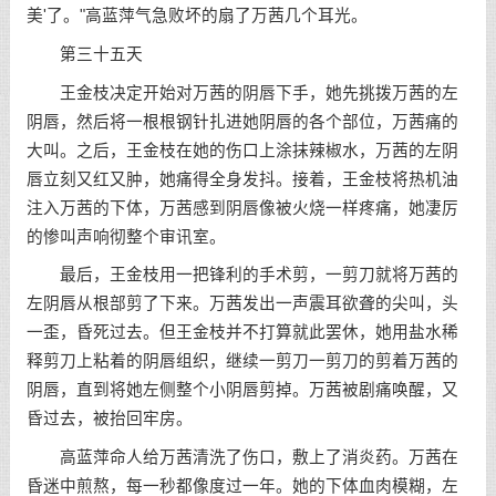
美'了。"高蓝萍气急败坏的扇了万茜几个耳光。
第三十五天
王金枝决定开始对万茜的阴唇下手，她先挑拨万茜的左
阴唇，然后将一根根钢针扎进她阴唇的各个部位，万茜痛的
大叫。之后，王金枝在她的伤口上涂抹辣椒水，万茜的左阴
唇立刻又红又肿，她痛得全身发抖。接着，王金枝将热机油
注入万茜的下体，万茜感到阴唇像被火烧一样疼痛，她凄厉
的惨叫声响彻整个审讯室。
最后，王金枝用一把锋利的手术剪，一剪刀就将万茜的
左阴唇从根部剪了下来。万茜发出一声震耳欲聋的尖叫，头
一歪，昏死过去。但王金枝并不打算就此罢休，她用盐水稀
释剪刀上粘着的阴唇组织，继续一剪刀一剪刀的剪着万茜的
阴唇，直到将她左侧整个小阴唇剪掉。万茜被剧痛唤醒，又
昏过去，被抬回牢房。
高蓝萍命人给万茜清洗了伤口，敷上了消炎药。万茜在
昏迷中煎熬，每一秒都像度过一年。她的下体血肉模糊，左