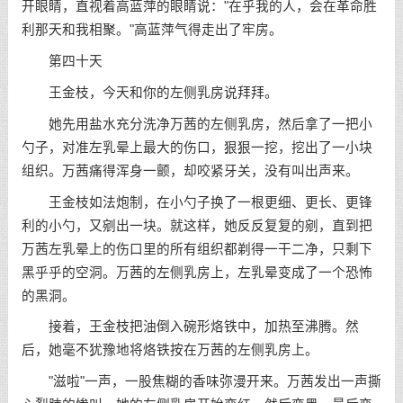
开眼睛，直视着高蓝萍的眼睛说："在乎我的人，会在革命胜
利那天和我相聚。"高蓝萍气得走出了牢房。
第四十天
王金枝，今天和你的左侧乳房说拜拜。
她先用盐水充分洗净万茜的左侧乳房，然后拿了一把小
勺子，对准左乳晕上最大的伤口，狠狠一挖，挖出了一小块
组织。万茜痛得浑身一颤，却咬紧牙关，没有叫出声来。
王金枝如法炮制，在小勺子换了一根更细、更长、更锋
利的小勺，又剜出一块。就这样，她反反复复的剜，直到把
万茜左乳晕上的伤口里的所有组织都剃得一干二净，只剩下
黑乎乎的空洞。万茜的左侧乳房上，左乳晕变成了一个恐怖
的黑洞。
接着，王金枝把油倒入碗形烙铁中，加热至沸腾。然
后，她毫不犹豫地将烙铁按在万茜的左侧乳房上。
"滋啦"一声，一股焦糊的香味弥漫开来。万茜发出一声撕