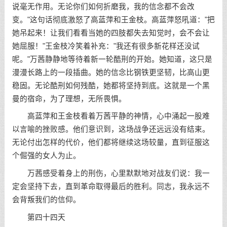
说毫无作用。无论你们如何折磨我，我的信念都不会改
变。"这句话彻底激怒了高蓝萍和王金枝。高蓝萍怒吼道："把
她吊起来！让我们看看当她的四肢都失去知觉时，会不会让
她屈服！"王金枝冷笑着补充："我还有很多新花样还没试
呢。"万茜静静地等待着新一轮酷刑的开始。她知道，这只是
漫漫长路上的一段插曲。她的信念比钢铁更坚韧，比高山更
稳固。无论酷刑如何残酷，她都将坚持到底。这就是一个黑
曼的宿命，为了理想，无所畏惧。
高蓝萍和王金枝看着万茜平静的神情，心中涌起一股难
以言喻的挫败感。他们意识到，这场战争还远远没有结束。
无论付出怎样的代价，他们都将继续这场较量，直到征服这
个倔强的女人为止。
万茜感受着身上的刑伤，心里默默地对战友们说：我一
定会坚持下去，直到革命取得最后的胜利。同志，我永远不
会背叛我们的信仰。
第四十四天