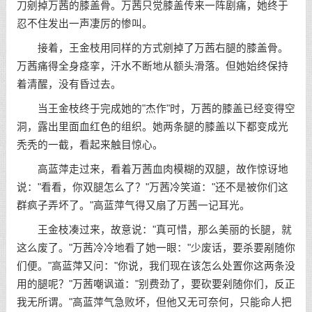
刀剜掉万茜的膝盖骨。万茜只觉膝盖传来一阵剧痛，她终于
忍不住发出一声凄厉的惨叫。
接着，王金枝用同样的方式剜掉了万茜右腿的膝盖骨。
万茜痛得全身痉挛，汗水不断地从额头滑落。但她始终保持
着清醒，没有昏过去。
当王金枝终于完成她的"杰作"时，万茜的膝盖已经变得空
洞，露出里面血红色的组织。她两条腿的膝盖以下都变成光
秃秃的一截，看起来触目惊心。
高蓝萍走过来，看着万茜血肉模糊的双腿，故作惊讶地
说："看看，你双腿怎么了？"万茜冷笑道："还不是被你们这
群疯子弄坏了。"高蓝萍气得又扇了万茜一记耳光。
王金枝凑过来，故意说："真可惜，那么美丽的长腿，就
这么废了。"万茜冷冷地看了她一眼："少废话，要杀要剐随你
们便。"高蓝萍又问："你说，我们现在该怎么处置你这两条没
用的腿呢？"万茜嘲讽道："别费劲了，要砍要剁随你们，反正
我无所谓。"高蓝萍气急败坏，但他又无可奈何，只能命人把