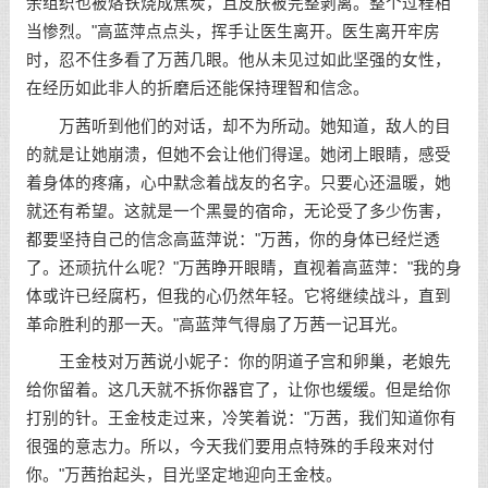
余组织也被烙铁烧成焦炭，且皮肤被完整剥离。整个过程相
当惨烈。"高蓝萍点点头，挥手让医生离开。医生离开牢房
时，忍不住多看了万茜几眼。他从未见过如此坚强的女性，
在经历如此非人的折磨后还能保持理智和信念。
万茜听到他们的对话，却不为所动。她知道，敌人的目
的就是让她崩溃，但她不会让他们得逞。她闭上眼睛，感受
着身体的疼痛，心中默念着战友的名字。只要心还温暖，她
就还有希望。这就是一个黑曼的宿命，无论受了多少伤害，
都要坚持自己的信念高蓝萍说："万茜，你的身体已经烂透
了。还顽抗什么呢？"万茜睁开眼睛，直视着高蓝萍："我的身
体或许已经腐朽，但我的心仍然年轻。它将继续战斗，直到
革命胜利的那一天。"高蓝萍气得扇了万茜一记耳光。
王金枝对万茜说小妮子：你的阴道子宫和卵巢，老娘先
给你留着。这几天就不拆你器官了，让你也缓缓。但是给你
打别的针。王金枝走过来，冷笑着说："万茜，我们知道你有
很强的意志力。所以，今天我们要用点特殊的手段来对付
你。"万茜抬起头，目光坚定地迎向王金枝。