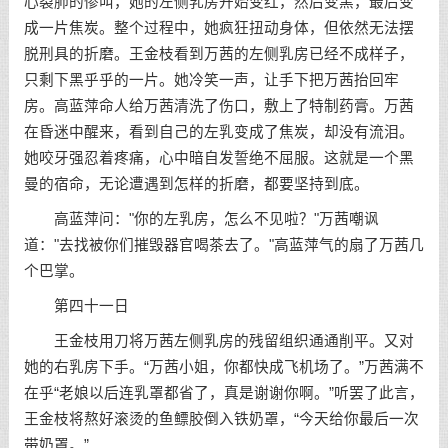
心裂肺的惨叫，她的左侧乳房开始变红，然后变黑，最后变
成一片焦炭。整个过程中，她疯狂扭动身体，但依然无法摆
脱刑具的折磨。王金枝看到万茜的左侧乳房已经不成样子，
只剩下黑乎乎的一片。她冷笑一声，让手下把万茜抬回牢
房。高蓝萍命人给万茜清洗了伤口，敷上了特制药膏。万茜
在昏迷中醒来，看到自己的左乳变成了焦炭，却没有流泪。
她咬牙强忍着疼痛，心中暗自发誓绝不屈服。这就是一个黑
曼的宿命，无论遭遇到怎样的折磨，都要坚持到底。
高蓝萍问："你的左乳房，怎么不见啦？"万茜嘲讽
道："去找被你们摧毁器官喝茶去了。"高蓝萍气的扇了万茜几
个巴掌。
第四十一日
王金枝用刀将万茜左侧乳房的残留组织通通削平。又对
她的右乳房下手。“万茜小姐，你都快成飞机场了。”万茜满不
在乎“老娘以后连乳罩都省了，真是谢谢你啊。”听罢了此言，
王金枝将熬好滚烫的鱼鳔胶倒入铁奶罩，“今天给你最后一次
带奶罩。”