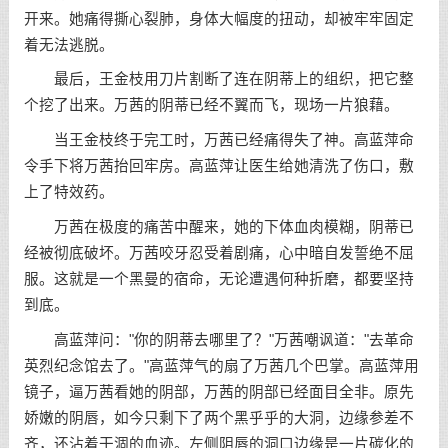
开来。她痛得撕心裂肺，身体大幅度的扭动，却被牢牢固定
着无法逃脱。
最后，王金枝用刀片割断了连在阴蒂上的组织，把它整
个挖了出来。万茜的阴蒂已经不翼而飞，现场一片狼藉。
当王金枝终于完工时，万茜已经痛得失了神。高蓝萍命
令手下将万茜抬回牢房。高蓝萍让医生给她清洗了伤口，敷
上了特效药。
万茜在极度的痛苦中醒来，她的下体血肉模糊，阴蒂已
经被彻底破坏。万茜咬牙忍受着剧痛，心中暗自发誓绝不屈
服。这就是一个黑曼的宿命，无论遭遇何种折磨，都要坚持
到底。
高蓝萍问："你的阴蒂去哪里了？"万茜嘲讽道："去革命
英烈纪念馆去了。"高蓝萍气的扇了万茜几个巴掌。高蓝萍用
镜子，逼万茜看她的阴部，万茜的阴部已经面目全非。原先
娇嫩的阴唇，如今只剩下了两个黑乎乎的大洞，边缘参差不
齐，还沾着干涸的血迹。左侧阴唇的洞口边缘是一片碳化的