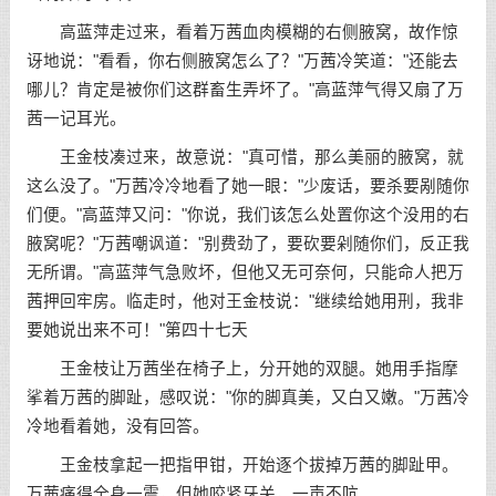
高蓝萍走过来，看着万茜血肉模糊的右侧腋窝，故作惊
讶地说："看看，你右侧腋窝怎么了？"万茜冷笑道："还能去
哪儿？肯定是被你们这群畜生弄坏了。"高蓝萍气得又扇了万
茜一记耳光。
王金枝凑过来，故意说："真可惜，那么美丽的腋窝，就
这么没了。"万茜冷冷地看了她一眼："少废话，要杀要剐随你
们便。"高蓝萍又问："你说，我们该怎么处置你这个没用的右
腋窝呢？"万茜嘲讽道："别费劲了，要砍要剁随你们，反正我
无所谓。"高蓝萍气急败坏，但他又无可奈何，只能命人把万
茜押回牢房。临走时，他对王金枝说："继续给她用刑，我非
要她说出来不可！"第四十七天
王金枝让万茜坐在椅子上，分开她的双腿。她用手指摩
挲着万茜的脚趾，感叹说："你的脚真美，又白又嫩。"万茜冷
冷地看着她，没有回答。
王金枝拿起一把指甲钳，开始逐个拔掉万茜的脚趾甲。
万茜痛得全身一震，但她咬紧牙关，一声不吭。