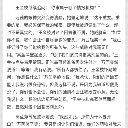
王金枝继续追问："你隶属于哪个情报机构？"
万茜的眼神突然变得清醒，她坚定地说："这不重要。重
要的是，我必须保守我的秘密。即使我被迫说出了什么，那
也不是真实的。"王金枝对这个回答很不满，她威胁道："如果
你不说，我们会让你尝尽更多的苦头。"万茜轻笑一声："我已
经尝够了你们能给我的所有苦头。这些威胁对我毫无作
用。"高蓝萍皱起眉头："也许我们该试试更高剂量的药。"王
金枝点头表示赞同。正当高蓝萍准备再次注射时，万茜突然
说道："等等！我有话说。"所有人都愣住了。王金枝怀疑地
问："你想说什么？"万茜平静地说："我承认，你们的药确实
能让我说出很多秘密。但我选择不说，是因为我知道即便我
说了，你们也不会信。你们的酷刑不会让我改变心意。无论
我说什么，我的信念都不会动摇。"王金枝和高蓝萍面面相
觑，显然对这个回答感到意外。
高蓝萍气急败坏地说："既然如此，那你为什么要开
口？"万茜笑了笑："我只是想让你们知道，你们的药物对我来