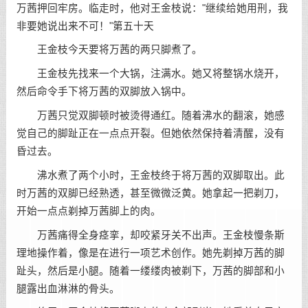
万茜押回牢房。临走时，他对王金枝说："继续给她用刑，我
非要她说出来不可！"第五十天
王金枝今天要将万茜的两只脚煮了。
王金枝先找来一个大锅，注满水。她又将整锅水烧开，
然后命令手下将万茜的双脚放入锅中。
万茜只觉双脚顿时被烫得通红。随着沸水的翻滚，她感
觉自己的脚趾正在一点点开裂。但她依然保持着清醒，没有
昏过去。
沸水煮了两个小时，王金枝终于将万茜的双脚取出。此
时万茜的双脚已经熟透，甚至微微泛黄。她拿起一把剃刀，
开始一点点剃掉万茜脚上的肉。
万茜痛得全身痉挛，却咬紧牙关不出声。王金枝慢条斯
理地操作着，像是在进行一项艺术创作。她先剃掉万茜的脚
趾头，然后是小腿。随着一缕缕肉被剃下，万茜的脚部和小
腿露出血淋淋的骨头。