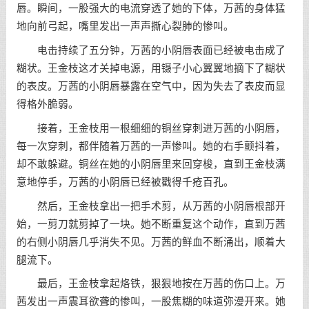
唇。瞬间，一股强大的电流穿透了她的下体，万茜的身体猛
地向前弓起，嘴里发出一声声撕心裂肺的惨叫。
电击持续了五分钟，万茜的小阴唇表面已经被电击成了
糊状。王金枝这才关掉电源，用镊子小心翼翼地摘下了糊状
的表皮。万茜的小阴唇暴露在空气中，因为失去了表皮而显
得格外脆弱。
接着，王金枝用一根细细的铜丝穿刺进万茜的小阴唇，
每一次穿刺，都伴随着万茜的一声惨叫。她的右手颤抖着，
却不敢躲避。铜丝在她的小阴唇里来回穿梭，直到王金枝满
意地停手，万茜的小阴唇已经被戳得千疮百孔。
然后，王金枝拿出一把手术剪，从万茜的小阴唇根部开
始，一剪刀就剪掉了一块。她不断重复这个动作，直到万茜
的右侧小阴唇几乎消失不见。万茜的鲜血不断涌出，顺着大
腿流下。
最后，王金枝拿起烙铁，狠狠地按在万茜的伤口上。万
茜发出一声震耳欲聋的惨叫，一股焦糊的味道弥漫开来。她