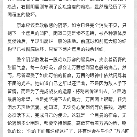
痕迹，右侧阴唇则布满了疙疙瘩瘩的瘢痕，显然是经历了不
同程度的破坏。
原本应该柔软敏感的阴蒂，如今已经完全消失不见，只
剩下一个焦黑的凹陷。阴道口更是惨不忍睹，被各种液体反
复侵蚀后，呈现出腐烂一般的质地。前庭球和前庭大腺的结
构早已被彻底破坏，只留下两片焦黑的残余组织。
整个阴部散发着一股难以形容的腥臭味，夹杂着药膏的
甜腥气息。每一次呼吸，都会让万茜感到窒息般的痛苦。然
而，尽管遭受了如此可怕的折磨，万茜的眼神中依然闪烁着
不屈的光芒。她知道自己之所以还活着，不是因为敌人手下
留情，而是为了完成战友的遗愿 - 将秘密传递出去。这是她
最后的希望，也是她坚持下去的动力。万茜闭上眼睛，任凭
泪水无声地流淌。她知道，无论身心受到何等的摧残，她都
必须活下去，完成自己的使命。这就是一个黑曼的宿命，无
论遇到多少困难，都要坚持到底。高蓝萍看着万茜的脸，嘲
讽的说："你的下面都烂成这样了，还有谁会在乎你？"万茜睁