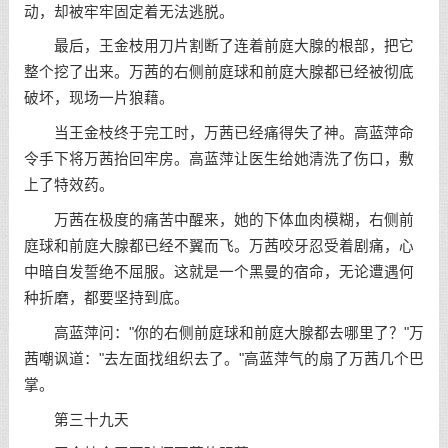
动，却被牢牢固定着无法逃脱。
最后，王金枝用刀片割断了连着前庭大腺的根部，把它
整个挖了出来。万茜的右侧前庭球和前庭大腺都已经被彻底
破坏，现场一片狼藉。
当王金枝终于完工时，万茜已经痛得失了神。高蓝萍命
令手下将万茜抬回牢房。高蓝萍让医生给她清洗了伤口，敷
上了特效药。
万茜在极度的痛苦中醒来，她的下体血肉模糊，右侧前
庭球和前庭大腺都已经不翼而飞。万茜咬牙忍受着剧痛，心
中暗自发誓绝不屈服。这就是一个黑曼的宿命，无论遭遇何
种折磨，都要坚持到底。
高蓝萍问："你的右侧前庭球和前庭大腺都去哪里了？"万
茜嘲讽道："去左面找组织去了。"高蓝萍气的扇了万茜几个巴
掌。
第三十九天