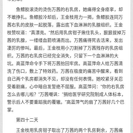
鱼鳔胶滚烫的烫伤万茜的右乳房，她痛得全身痉挛，却
不敢挣扎。鱼鳔胶冷却后，王金枝用力一揭，鱼鳔胶连同万
茜右乳的皮肤一起脱落，露出底下血淋淋的乳腺组织。王金
枝赞叹道："真漂亮。"然后用乳房钳子揪住乳头，狠狠拔掉万
茜的乳腺，一缕缕血箭喷涌而出。万茜痛得死去活来，发出
凄厉的惨叫。最后，王金枝用小刀割掉了万茜残存的乳房组
织。万茜的右乳房已经完全消失，只留下一个血淋淋的大
坑。高蓝萍命令手下将万茜抬回牢房。高蓝萍命人给万茜清
洗了伤口，敷上了特效药。万茜在极度的痛苦中醒来，看到
自己两个乳房都消失不见，却没有任何表情。她咬紧牙关忍
受着剧痛，心中暗自发誓绝不屈服。高蓝萍问："你的右乳房
怎么去哪儿啦？"万茜嘲讽："捐给医学研究院制成人体标本，
警示后人不要重蹈我的覆辙。"高蓝萍气的扇了万茜好几个巴
掌。
第四十二天
王金枝用乳房钳子取出了万茜的两个乳房剩余，万茜痛