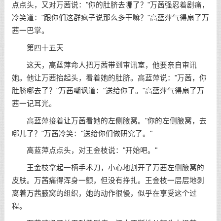
点点头，又对万茜说："你的肚脐去哪了？"万茜强忍着剧痛，
冷笑道："跟你们这群疯子说那么多干嘛？"高蓝萍气得扇了万
茜一巴掌。
第四十五天
这天，高蓝萍命人把万茜带到审讯室，他要亲自审讯
她。他让万茜抬起头，看着她的肚脐。高蓝萍说："万茜，你
肚脐哪去了？"万茜嘲讽道："送给你了。"高蓝萍气得扇了万
茜一记耳光。
高蓝萍接着让万茜看她的左侧腋窝。"你的左侧腋窝，去
哪儿了？"万茜冷笑："送给你们做研究了。"
高蓝萍点点头，对王金枝说："开始吧。"
王金枝拿起一柄手术刀，小心地割开了万茜左侧腋窝的
皮肤。万茜痛得浑身一颤，但没有挣扎。王金枝一层层地剥
离着万茜腋窝的组织，她的动作很慢，似乎在享受这个过
程。