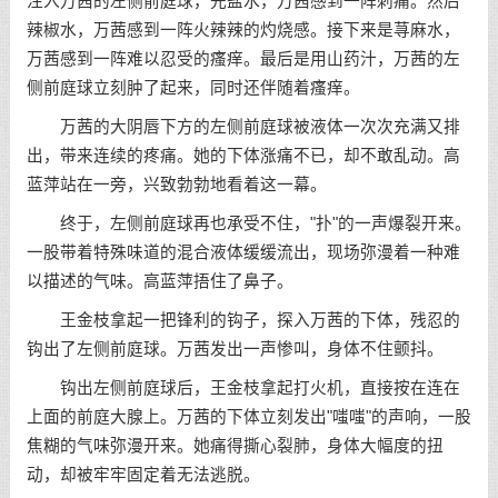
注入万茜的左侧前庭球，先盐水，万茜感到一阵刺痛。然后
辣椒水，万茜感到一阵火辣辣的灼烧感。接下来是荨麻水，
万茜感到一阵难以忍受的瘙痒。最后是用山药汁，万茜的左
侧前庭球立刻肿了起来，同时还伴随着瘙痒。
万茜的大阴唇下方的左侧前庭球被液体一次次充满又排
出，带来连续的疼痛。她的下体涨痛不已，却不敢乱动。高
蓝萍站在一旁，兴致勃勃地看着这一幕。
终于，左侧前庭球再也承受不住，"扑"的一声爆裂开来。
一股带着特殊味道的混合液体缓缓流出，现场弥漫着一种难
以描述的气味。高蓝萍捂住了鼻子。
王金枝拿起一把锋利的钩子，探入万茜的下体，残忍的
钩出了左侧前庭球。万茜发出一声惨叫，身体不住颤抖。
钩出左侧前庭球后，王金枝拿起打火机，直接按在连在
上面的前庭大腺上。万茜的下体立刻发出"嗤嗤"的声响，一股
焦糊的气味弥漫开来。她痛得撕心裂肺，身体大幅度的扭
动，却被牢牢固定着无法逃脱。