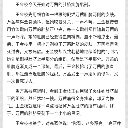
王金枝今天开始对万茜的肚脐实施酷刑。
王金枝先用细竹签一根根的戳烂万茜肚脐两侧的皮肤。
万茜痛得全身颤抖，但她咬紧牙关，一声不吭。王金枝接着
用竹签戳向万茜的肚脐正中央，每一次戳刺都伴随着万茜的
一声闷哼。她的肚脐已经变得血肉模糊，血不断地渗出。最
后，王金枝用一柄小刀剥掉了万茜肚脐的皮肤。万茜痛得昏
死过去，又被痛醒。王金枝却兴致勃勃地继续着她的"手术"。
她先是剜掉肚脐上半部分的组织，然后是下半部分。万茜的
肚脐逐渐变成一个深坑。最后，王金枝挖出了万茜的腹直
肌，那是最靠近肚脐的组织。万茜发出一声凄厉的惨叫，又
一次昏死过去。
当万茜被痛醒时，看到王金枝正在用镊子夹住她肚脐剩
下的组织，然后猛地一拽。万茜痛得全身痉挛，却无力挣
扎。王金枝就这样一点点地扯掉万茜肚脐的所有组织。终
于，万茜的肚脐只剩下一个小小的黑洞。
王金枝擦擦手，对高蓝萍说："你看，这多漂亮。"高蓝萍