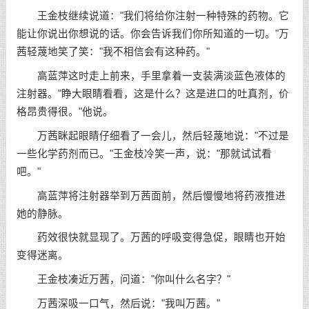
王金枝继续说道："我们将给你注射一种特殊的药物。它
能让你说出你想说的话。你会告诉我们你所知道的一切。"万
茜轻蔑地笑了笑："我不相信会有这种药。"
高蓝萍这时走上前来，手里拿着一支装满淡蓝色液体的
注射器。"睁大眼睛看看，这是什么？这是进口的吐真剂，价
格昂贵得很。"他说。
万茜眯起眼睛仔细看了一会儿，然后轻蔑地说："不过是
一些化学药剂而已。"王金枝冷笑一声，说："那就试试看
吧。"
高蓝萍将注射器举到万茜面前，然后慢慢地将药液推进
她的静脉。
药效很快就显现了。万茜的呼吸变得急促，眼睛也开始
变得迷离。
王金枝凑近万茜，问道："你叫什么名字？"
万茜深吸一口气，然后说："我叫万茜。"