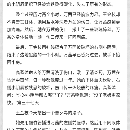
的小阴唇组织已经被烙铁烫得碳化，失去了原有的形态。
整个过程历时两个小时，万茜已经筋疲力尽。王金枝却
不肯善罢甘休，她用盐水冲洗着万茜的伤口，让万茜感到更
加疼痛。然后，她在万茜的伤口上撒上了一些玻璃碎丝。万
茜的身体猛地一颤，伤口传来一阵阵刺痛。
最后，王金枝用针线缝合了万茜被破坏的右侧小阴唇，
结束了这地狱般的一个小时。万茜早已昏死过去，被手下抬
回牢房。
高蓝萍命人给万茜清洗了伤口，敷上了消炎药。万茜在
昏迷中煎熬，每一秒都像度过一年。她的下体血肉模糊，右
侧小阴唇被残忍的破坏，伤口传来火烧般的疼痛。高蓝萍
问：“你的小阴唇都去哪里了？”万茜嘲讽道："没了老娘更凉
快。"第三十七天
王金枝今天想出一个更歹毒的法子。
她先用细竹管插进万茜的左侧前庭球，然后用不同液体