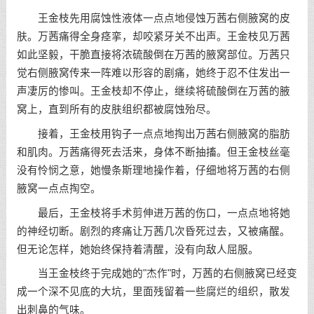
王金枝先用腐蚀性液体一点点地侵蚀万茜右侧腋窝的皮
肤。万茜痛得全身痉挛，却咬紧牙关不出声。王金枝见万茜
如此坚毅，干脆直接将浓硫酸倒在万茜的腋窝部位。万茜只
觉右侧腋窝传来一阵难以形容的剧痛，她终于忍不住发出一
声凄厉的惨叫。王金枝却不停止，继续将硫酸倒在万茜的腋
窝上，直到所有的皮肤组织都被腐蚀殆尽。
接着，王金枝用钩子一点点地掏出万茜右侧腋窝的脂肪
和肌肉。万茜痛得死去活来，身体不断抽搐。但王金枝丝毫
没有怜悯之意，她慢条斯理地操作着，仔细地将万茜的右侧
腋窝一点点掏空。
最后，王金枝将手术剪伸进万茜的伤口，一点点地将她
的神经切断。剧烈的疼痛让万茜几次昏死过去，又被痛醒。
但无论怎样，她始终保持着清醒，没有向敌人屈服。
当王金枝终于完成她的"杰作"时，万茜的右侧腋窝已经变
成一个深不见底的大坑，里面残留着一些腐烂的组织，散发
出刺鼻的气味。