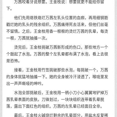
万茜咬着牙说想要。王金枝说：想要就更不能给你留
下。
他们先用烙铁烙烂万茜左乳头位置的血痂，再用细钢筋
戳烂她的乳头的残余组织。万茜痛得死去活来，但他们丝毫
不留情。之后，王金枝用香一根根的烫烂万茜的乳晕，每烫
一根，万茜就抽搐一次。
烫完后，王金枝挑破万茜新形成的伤口，那些地方一个
个鼓起了水泡。万茜的整个左乳晕都布满了水泡，看上去很
是恐怖。
接着，王金枝用竹签挑破那些水泡，每挑破一个，万茜
的身体就猛地抽搐一下。她的全身被冷汗浸透了，喉咙里发
出一声声嘶哑的呻吟。
水泡全部挑破后，王金枝用一柄小刀小心翼翼地铲掉万
茜乳晕表面的皮肤。刀锋划过，一块块组织连带着乳晕脱
落，露出下面红色的组织。万茜的左乳晕已经面目全非。
最后，王金枝火碱烧烂剩余的乳晕部分，用盐水反复稀