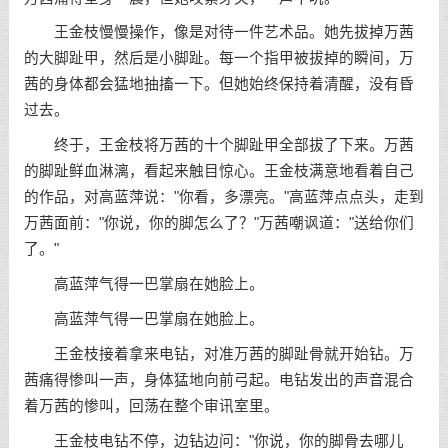
王金枝慢慢操作，像是对待一件艺术品。她先拔掉万茜
的大脚趾甲，然后是小脚趾。每一个指甲被拔掉的瞬间，万
茜的身体都会猛地抽搐一下。但她始终保持着清醒，没有昏
过去。
终于，王金枝将万茜的十个脚趾甲全部拔了下来。万茜
的脚趾鲜血淋漓，看起来触目惊心。王金枝满意地看着自己
的作品，对高蓝萍说："你看，多漂亮。"高蓝萍点点头，走到
万茜面前："你说，你的脚怎么了？"万茜嘲讽道："送给你们
了。"
高蓝萍气得一巴掌扇在她脸上。
高蓝萍气得一巴掌扇在她脸上。
王金枝接着拿来电钻，对准万茜的脚趾骨就开始钻。万
茜痛得惨叫一声，身体猛地向前弓起。电钻发出的声音混合
着万茜的惨叫，回荡在整个审讯室里。
王金枝电钻不停，边钻边问："你说，你的脚骨去哪儿