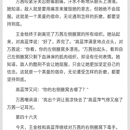
万茜咬紧牙关忍耐着剧痛，汗水不断地从额头上滑落。
她知道，敌人就是要用痛苦来摧毁她的意志，但她绝不会屈
服。这就是一个黑曼的宿命，无论遇到怎样的折磨，都要坚
持到底。
王金枝终于剥离完了万茜左侧腋窝的所有组织。她站起
来，对高蓝萍说："好了，弄完了。"高蓝萍满意地点点头，对
万茜说："你看，你的左侧腋窝多漂亮。"万茜抬起头，看到自
己左侧腋窝只剩下血淋淋的肌肉组织，却没有任何表情。她
知道，敌人的酷刑不会让她屈服，只会让她更加坚定自己的
信念。这就是一个黑曼的宿命，无论遭受怎样的折磨，都要
坚持到底。
高蓝萍又问："你的右侧腋窝去哪了？"
万茜嘲讽道："亮出个洞让我凉快去了"高蓝萍气得又扇了
万茜一记耳光。
第四十六天
今天，王金枝和高蓝萍继续对万茜的右侧腋窝下毒手。