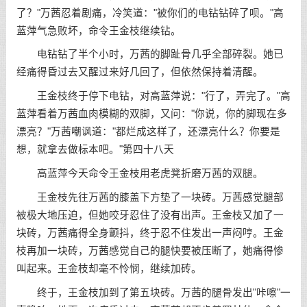
了？"万茜忍着剧痛，冷笑道："被你们的电钻钻碎了呗。"高
蓝萍气急败坏，命令王金枝继续钻。
电钻钻了半个小时，万茜的脚趾骨几乎全部碎裂。她已
经痛得昏过去又醒过来好几回了，但依然保持着清醒。
王金枝终于停下电钻，对高蓝萍说："行了，弄完了。"高
蓝萍看着万茜血肉模糊的双脚，又问："你说，你的脚现在多
漂亮？"万茜嘲讽道："都烂成这样了，还漂亮什么？你要是
想，就拿去做标本吧。"第四十八天
高蓝萍今天命令王金枝用老虎凳折磨万茜的双腿。
王金枝先往万茜的膝盖下方垫了一块砖。万茜感觉腿部
被极大地压迫，但她咬牙忍住了没有出声。王金枝又加了一
块砖，万茜痛得全身颤抖，终于忍不住发出一声闷哼。王金
枝再加一块砖，万茜感觉自己的腿快要被压断了，她痛得惨
叫起来。王金枝却毫不怜悯，继续加砖。
终于，王金枝加到了第五块砖。万茜的腿骨发出"咔嚓"一