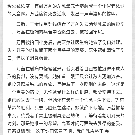
释火碱浓度，直到万茜的左乳晕完全溶解成一个个冒着浓烟
的大窟窿。万茜痛得死去活来，发出一声声凄厉的惨叫。
最后，王金枝用针线缝合了万茜失去两侧乳晕的圆形伤
口。万茜在极端的痛苦中昏迷过去，被抬回牢房。
万茜被抬回牢房后，高蓝萍让医生给她做了伤口处理。
失去乳晕的部位留下两个黑乎乎的窟窿，医生帮她清洗了伤
口，涂抹了消炎药膏。
万茜在剧痛中慢慢醒来，低头看着自己被摧毁得不成人
形的胸部，没有哭喊。她知道，眼泪只会让敌人更加兴奋。
她咬牙忍着钻心的疼痛，等待着下一次酷刑的来临。这就是
一个黑曼的宿命，无论遭受什么样的折磨，都要坚持下去。
她已经失去了一切，但她还有最后一个信念 - 活下去，等待
革命的胜利。只要心脏还在跳动，她就绝不认输。万茜握紧
拳头，感受着手臂上被刑具磨出的伤口，等待着黎明到来的
时刻。那是她唯一的希望。高蓝萍问万茜失去乳晕的感受。
万茜嘲讽到："这下你们满意了吧，我的乳房终于'完