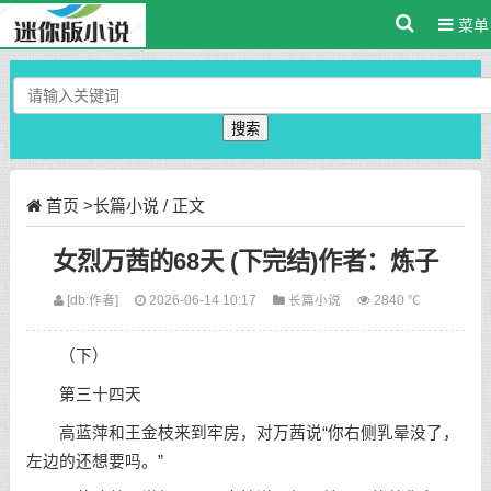
菜单
搜索
首页
>
长篇小说
/ 正文
女烈万茜的68天 (下完结)作者：炼子
[db:作者]
2026-06-14 10:17
长篇小说
2840 ℃
（下）
第三十四天
高蓝萍和王金枝来到牢房，对万茜说“你右侧乳晕没了，
左边的还想要吗。”