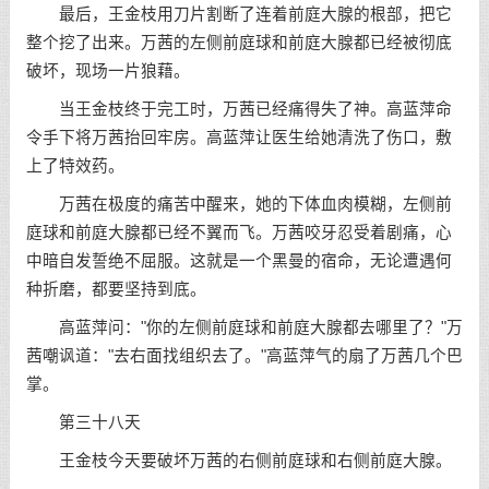
最后，王金枝用刀片割断了连着前庭大腺的根部，把它
整个挖了出来。万茜的左侧前庭球和前庭大腺都已经被彻底
破坏，现场一片狼藉。
当王金枝终于完工时，万茜已经痛得失了神。高蓝萍命
令手下将万茜抬回牢房。高蓝萍让医生给她清洗了伤口，敷
上了特效药。
万茜在极度的痛苦中醒来，她的下体血肉模糊，左侧前
庭球和前庭大腺都已经不翼而飞。万茜咬牙忍受着剧痛，心
中暗自发誓绝不屈服。这就是一个黑曼的宿命，无论遭遇何
种折磨，都要坚持到底。
高蓝萍问："你的左侧前庭球和前庭大腺都去哪里了？"万
茜嘲讽道："去右面找组织去了。"高蓝萍气的扇了万茜几个巴
掌。
第三十八天
王金枝今天要破坏万茜的右侧前庭球和右侧前庭大腺。