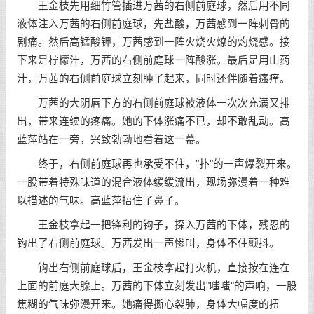
王金枝先用细竹管插进万茜的右侧前庭球，然后用不同
液体注入万茜的右侧前庭球，先盐酸，万茜感到一阵刺骨的
剧痛。然后高锰酸钾，万茜感到一阵火烧火燎的灼烧感。接
下来是柠檬汁，万茜的右侧前庭球一阵酸涨。最后是用山药
汁，万茜的右侧前庭球立刻肿了起来，同时还伴随着瘙痒。
万茜的大阴唇下方的右侧前庭球被液体一次次充满又排
出，带来连续的疼痛。她的下体涨痛不已，却不敢乱动。高
蓝萍站在一旁，兴致勃勃地看着这一幕。
终于，右侧前庭球再也承受不住，"扑"的一声爆裂开来。
一股带着特殊味道的混合液体缓缓流出，现场弥漫着一种难
以描述的气味。高蓝萍捂住了鼻子。
王金枝拿起一把锋利的钩子，探入万茜的下体，残忍的
钩出了右侧前庭球。万茜发出一声惨叫，身体不住颤抖。
钩出右侧前庭球后，王金枝拿起打火机，直接按在连在
上面的前庭大腺上。万茜的下体立刻发出"嗤嗤"的声响，一股
焦糊的气味弥漫开来。她痛得撕心裂肺，身体大幅度的扭