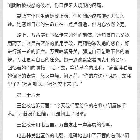
侧阴唇被残忍的破坏，伤口传来火烧般的疼痛。
高蓝萍让医生给她敷上药，但剧烈的疼痛使她无法入
睡。她感到自己的生命正在一点点流逝，但内心依然坚定。
晚上，万茜感到下体传来剧烈的刺痛，她知道自己又被
用药了。这是高蓝萍的惯用手段，用药物激发她的感官，好
进行新一轮的折磨。万茜咬紧牙关，强迫自己忽略下体的痛
楚，专注思考自己的任务。她一遍遍默念着同志们的名字，
回忆着她们的嘱托："活下去，等待革命的胜利。"高蓝萍看着
她倔强的表情，怒火中烧，问万茜：“你的左边小阴唇，去哪
里了？”万茜嘲讽：“被狗咬下来了。”
第三十六天
王金枝告诉万茜："今天我们要给你的右侧小阴唇做手
术。"万茜没有回答，只是闭上了眼睛。
王金枝先用电击器。万茜发出一声凄厉的惨叫。
电击器发出蓝色的电弧，准确地击中了万茜的右侧小阴