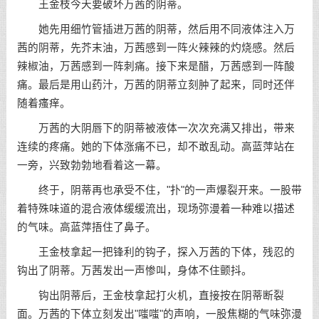
王金枝今天要破坏万茜的阴蒂。
她先用细竹管插进万茜的阴蒂，然后用不同液体注入万
茜的阴蒂，先芥末油，万茜感到一阵火辣辣的灼烧感。然后
辣椒油，万茜感到一阵刺痛。接下来是醋，万茜感到一阵酸
痛。最后是用山药汁，万茜的阴蒂立刻肿了起来，同时还伴
随着瘙痒。
万茜的大阴唇下的阴蒂被液体一次次充满又排出，带来
连续的疼痛。她的下体涨痛不已，却不敢乱动。高蓝萍站在
一旁，兴致勃勃地看着这一幕。
终于，阴蒂再也承受不住，"扑"的一声爆裂开来。一股带
着特殊味道的混合液体缓缓流出，现场弥漫着一种难以描述
的气味。高蓝萍捂住了鼻子。
王金枝拿起一把锋利的钩子，探入万茜的下体，残忍的
钩出了阴蒂。万茜发出一声惨叫，身体不住颤抖。
钩出阴蒂后，王金枝拿起打火机，直接按在阴蒂断裂
面。万茜的下体立刻发出"嗤嗤"的声响，一股焦糊的气味弥漫